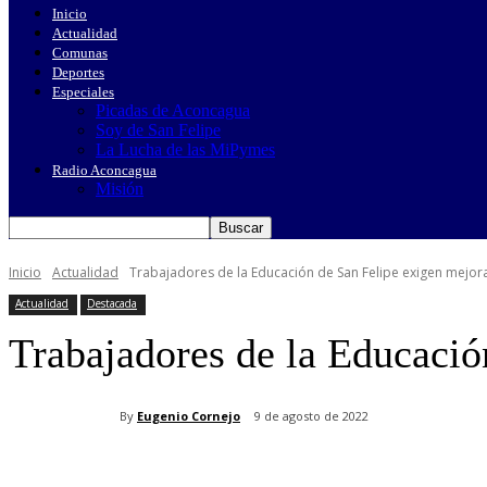
Inicio
Actualidad
Comunas
Deportes
Especiales
Picadas de Aconcagua
Soy de San Felipe
La Lucha de las MiPymes
Radio Aconcagua
Misión
Inicio
Actualidad
Trabajadores de la Educación de San Felipe exigen mejor
Actualidad
Destacada
Trabajadores de la Educació
By
Eugenio Cornejo
9 de agosto de 2022
Cuota