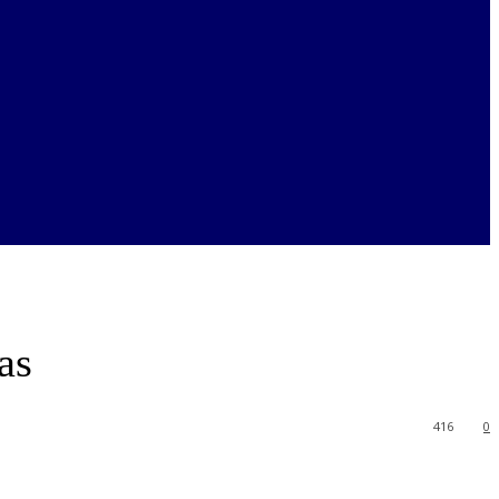
as
416
0