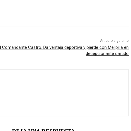
Artículo siguiente
l Comandante Castro. Da ventaja deportiva y pierde con Melipilla en
decepcionante partido