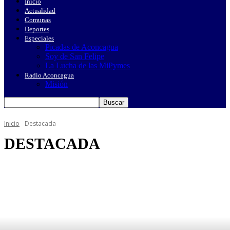
Inicio
Actualidad
Comunas
Deportes
Especiales
Picadas de Aconcagua
Soy de San Felipe
La Lucha de las MiPymes
Radio Aconcagua
Misión
Inicio
Destacada
DESTACADA