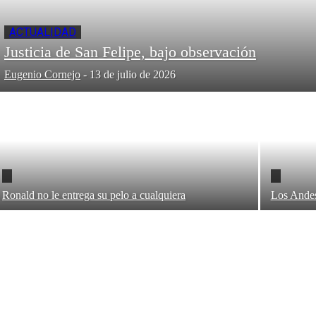
ACTUALIDAD
Justicia de San Felipe, bajo observación
Eugenio Cornejo
-
13 de julio de 2026
Ronald no le entrega su pelo a cualquiera
Los Andes