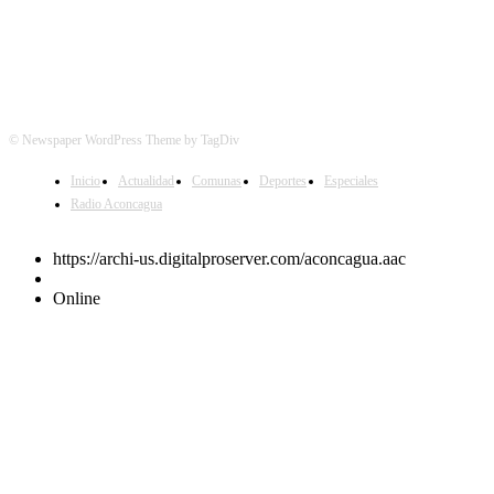
© Newspaper WordPress Theme by TagDiv
Inicio
Actualidad
Comunas
Deportes
Especiales
Radio Aconcagua
https://archi-us.digitalproserver.com/aconcagua.aac
Online