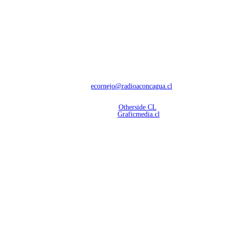
NOSOTROS
Con 60 años de trayectoria, somos líderes en transmisiones informativas y
deportivas.
Contáctanos:
ecornejo@radioaconcagua.cl
Copyright 2026 | Radio Aconcagua
Desarrollado por
Otherside CL
Mantención Web:
Graficmedia.cl
SÍGUENOS