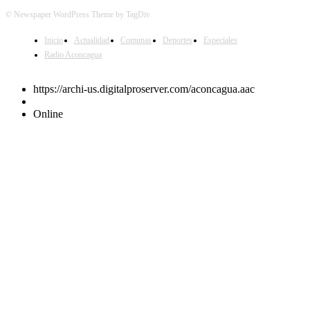
© Newspaper WordPress Theme by TagDiv
Inicio
Actualidad
Comunas
Deportes
Especiales
Radio Aconcagua
https://archi-us.digitalproserver.com/aconcagua.aac
Online