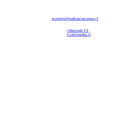
Con 60 años de trayectoria, somos líderes en transmisiones informativas y
deportivas.
Contáctanos:
ecornejo@radioaconcagua.cl
Copyright 2026 | Radio Aconcagua
Desarrollado por
Otherside CL
Mantención Web:
Graficmedia.cl
SÍGUENOS