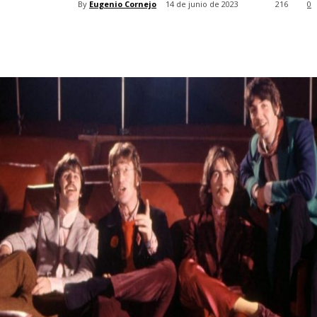
By
Eugenio Cornejo
14 de junio de 2023
216
0