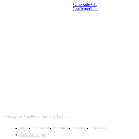
Copyright 2026 | Radio Aconcagua
Desarrollado por
Otherside CL
Mantención Web:
Graficmedia.cl
SÍGUENOS
© Newspaper WordPress Theme by TagDiv
Inicio
Actualidad
Comunas
Deportes
Especiales
Radio Aconcagua