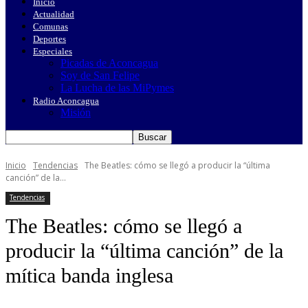
Inicio
Actualidad
Comunas
Deportes
Especiales
Picadas de Aconcagua
Soy de San Felipe
La Lucha de las MiPymes
Radio Aconcagua
Misión
Inicio
Tendencias
The Beatles: cómo se llegó a producir la “última
canción” de la...
Tendencias
The Beatles: cómo se llegó a
producir la “última canción” de la
mítica banda inglesa