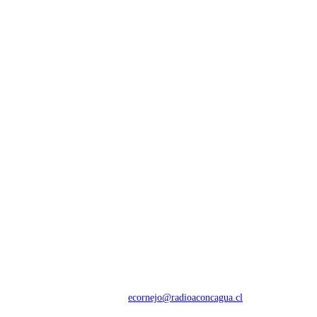
NOSOTROS
Con 60 años de trayectoria, somos líderes en transmisiones informativas y
deportivas.
Contáctanos:
ecornejo@radioaconcagua.cl