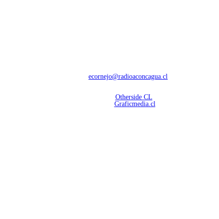
NOSOTROS
Con 60 años de trayectoria, somos líderes en transmisiones informativas y
deportivas.
Contáctanos:
ecornejo@radioaconcagua.cl
Copyright 2026 | Radio Aconcagua
Desarrollado por
Otherside CL
Mantención Web:
Graficmedia.cl
SÍGUENOS