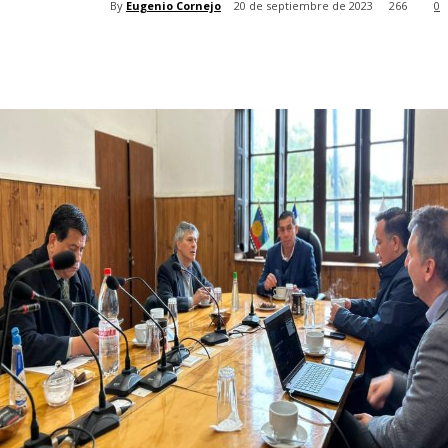
By
Eugenio Cornejo
20 de septiembre de 2023
266
0