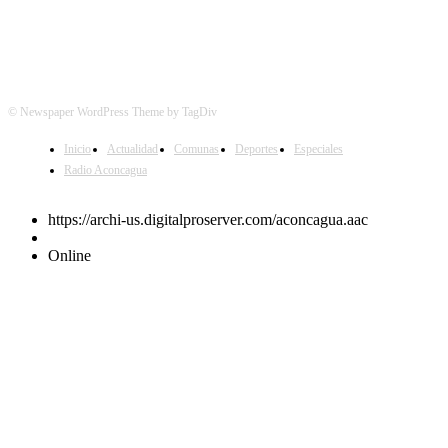
© Newspaper WordPress Theme by TagDiv
Inicio
Actualidad
Comunas
Deportes
Especiales
Radio Aconcagua
https://archi-us.digitalproserver.com/aconcagua.aac
Online