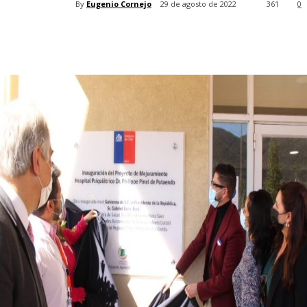
By
Eugenio Cornejo
29 de agosto de 2022
361
0