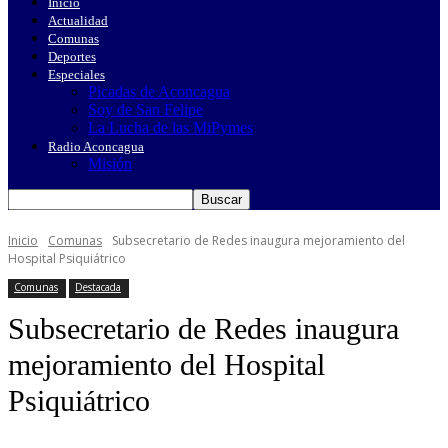
Inicio
Actualidad
Comunas
Deportes
Especiales
Picadas de Aconcagua
Soy de San Felipe
La Lucha de las MiPymes
Radio Aconcagua
Misión
Inicio
Comunas
Subsecretario de Redes inaugura mejoramiento del
Hospital Psiquiátrico
Comunas
Destacada
Subsecretario de Redes inaugura
mejoramiento del Hospital
Psiquiátrico