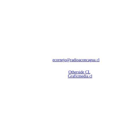
NOSOTROS
Con 60 años de trayectoria, somos líderes en transmisiones informativas y
deportivas.
Contáctanos:
ecornejo@radioaconcagua.cl
Copyright 2026 | Radio Aconcagua
Desarrollado por
Otherside CL
Mantención Web:
Graficmedia.cl
SÍGUENOS