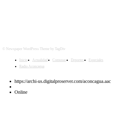
© Newspaper WordPress Theme by TagDiv
Inicio
Actualidad
Comunas
Deportes
Especiales
Radio Aconcagua
https://archi-us.digitalproserver.com/aconcagua.aac
Online