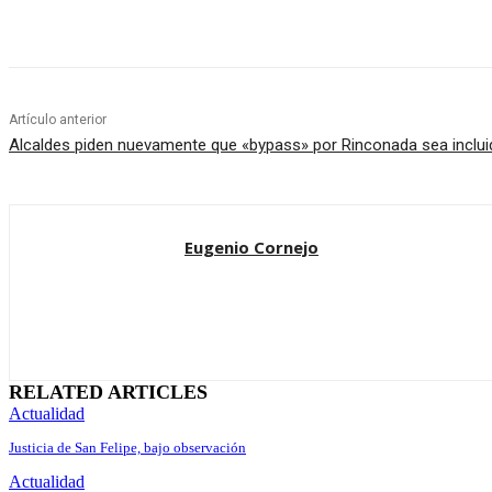
Cuota
Artículo anterior
Alcaldes piden nuevamente que «bypass» por Rinconada sea incluid
Eugenio Cornejo
RELATED ARTICLES
Actualidad
Justicia de San Felipe, bajo observación
Actualidad