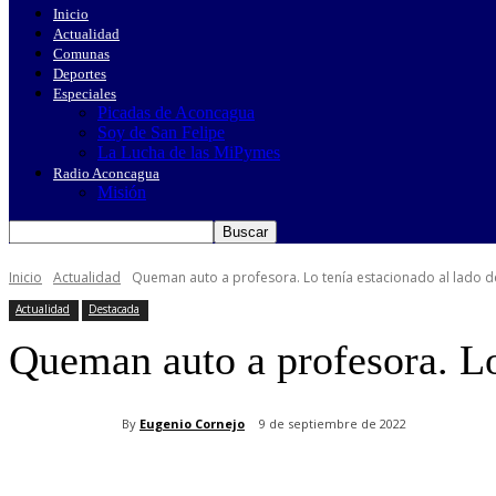
Inicio
Actualidad
Comunas
Deportes
Especiales
Picadas de Aconcagua
Soy de San Felipe
La Lucha de las MiPymes
Radio Aconcagua
Misión
Inicio
Actualidad
Queman auto a profesora. Lo tenía estacionado al lado 
Actualidad
Destacada
Queman auto a profesora. Lo
By
Eugenio Cornejo
9 de septiembre de 2022
Cuota