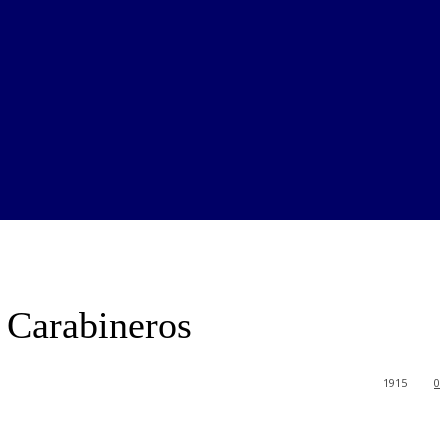
e Carabineros
1915
0