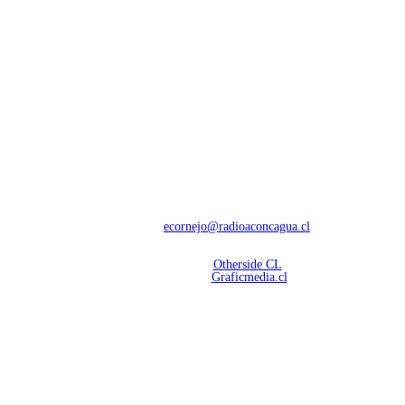
NOSOTROS
Con 60 años de trayectoria, somos líderes en transmisiones informativas y
deportivas.
Contáctanos:
ecornejo@radioaconcagua.cl
Copyright 2026 | Radio Aconcagua
Desarrollado por
Otherside CL
Mantención Web:
Graficmedia.cl
SÍGUENOS