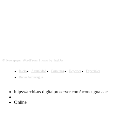
© Newspaper WordPress Theme by TagDiv
Inicio
Actualidad
Comunas
Deportes
Especiales
Radio Aconcagua
https://archi-us.digitalproserver.com/aconcagua.aac
Online