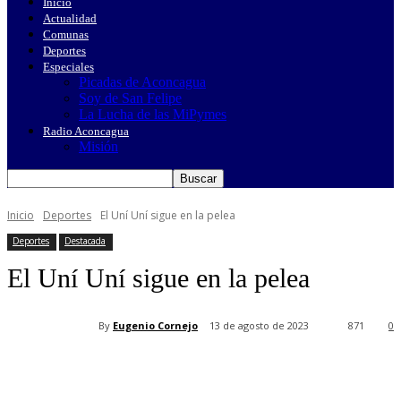
Inicio
Actualidad
Comunas
Deportes
Especiales
Picadas de Aconcagua
Soy de San Felipe
La Lucha de las MiPymes
Radio Aconcagua
Misión
Inicio
Deportes
El Uní Uní sigue en la pelea
Deportes
Destacada
El Uní Uní sigue en la pelea
By
Eugenio Cornejo
13 de agosto de 2023
871
0