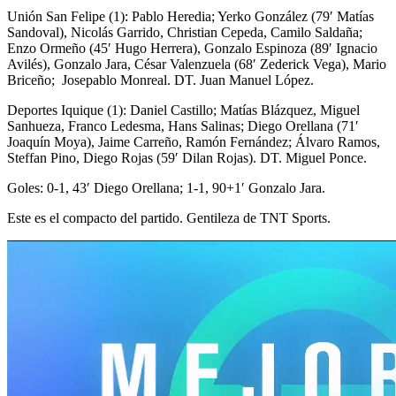
Unión San Felipe (1): Pablo Heredia; Yerko González (79′ Matías
Sandoval), Nicolás Garrido, Christian Cepeda, Camilo Saldaña;
Enzo Ormeño (45′ Hugo Herrera), Gonzalo Espinoza (89′ Ignacio
Avilés), Gonzalo Jara, César Valenzuela (68′ Zederick Vega), Mario
Briceño; Josepablo Monreal. DT. Juan Manuel López.
Deportes Iquique (1): Daniel Castillo; Matías Blázquez, Miguel
Sanhueza, Franco Ledesma, Hans Salinas; Diego Orellana (71′
Joaquín Moya), Jaime Carreño, Ramón Fernández; Álvaro Ramos,
Steffan Pino, Diego Rojas (59′ Dilan Rojas). DT. Miguel Ponce.
Goles: 0-1, 43′ Diego Orellana; 1-1, 90+1′ Gonzalo Jara.
Este es el compacto del partido. Gentileza de TNT Sports.