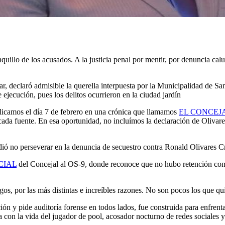
uillo de los acusados. A la justicia penal por mentir, por denuncia calum
ar, declaró admisible la querella interpuesta por la Municipalidad de Sa
 ejecución, pues los delitos ocurrieron en la ciudad jardín
blicamos el día 7 de febrero en una crónica que llamamos
EL CONCEJ
ada fuente. En esa oportunidad, no incluímos la declaración de Olivares, 
ió no perseverar en la denuncia de secuestro contra Ronald Olivares Cr
CIAL
del Concejal al OS-9, donde reconoce que no hubo retención cont
gos, por las más distintas e increíbles razones. No son pocos los que qui
n y pide auditoría forense en todos lados, fue construida para enfrentar
 con la vida del jugador de pool, acosador nocturno de redes sociales y