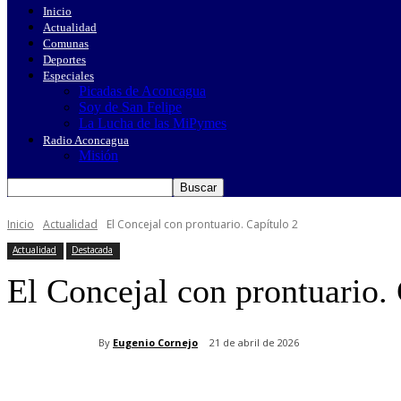
Inicio
Actualidad
Comunas
Deportes
Especiales
Picadas de Aconcagua
Soy de San Felipe
La Lucha de las MiPymes
Radio Aconcagua
Misión
Inicio
Actualidad
El Concejal con prontuario. Capítulo 2
Actualidad
Destacada
El Concejal con prontuario. 
By
Eugenio Cornejo
21 de abril de 2026
Cuota