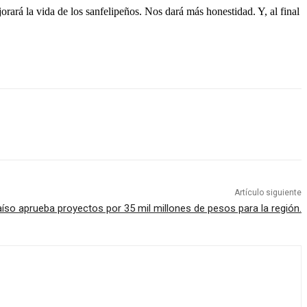
jorará la vida de los sanfelipeños. Nos dará más honestidad. Y, al final
Artículo siguiente
so aprueba proyectos por 35 mil millones de pesos para la región.