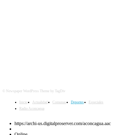
SÍGUENOS
© Newspaper WordPress Theme by TagDiv
Inicio
Actualidad
Comunas
Deportes
Especiales
Radio Aconcagua
https://archi-us.digitalproserver.com/aconcagua.aac
Online