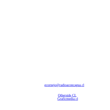
NOSOTROS
Con 60 años de trayectoria, somos líderes en transmisiones informativas y
deportivas.
Contáctanos:
ecornejo@radioaconcagua.cl
Copyright 2026 | Radio Aconcagua
Desarrollado por
Otherside CL
Mantención Web:
Graficmedia.cl