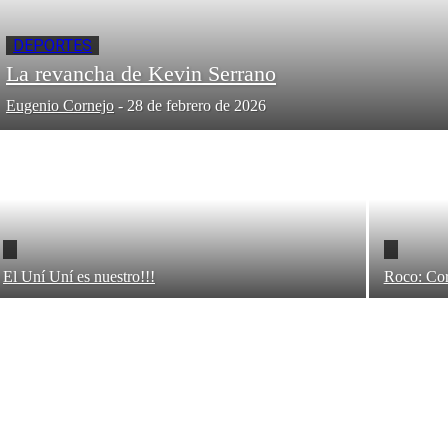
DEPORTES
La revancha de Kevin Serrano
Eugenio Cornejo
-
28 de febrero de 2026
El Uní Uní es nuestro!!!
Roco: Cor