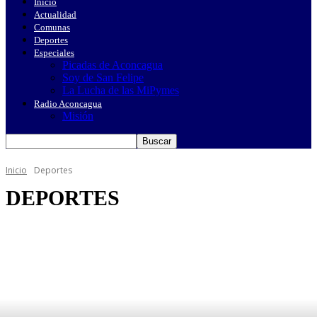
Inicio
Actualidad
Comunas
Deportes
Especiales
Picadas de Aconcagua
Soy de San Felipe
La Lucha de las MiPymes
Radio Aconcagua
Misión
Inicio
Deportes
DEPORTES