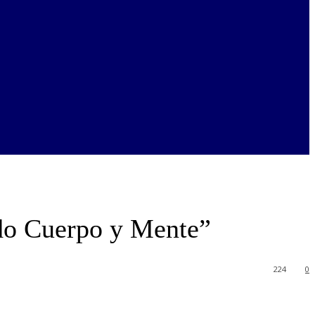
ndo Cuerpo y Mente”
224
0