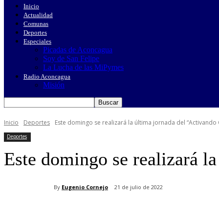
Inicio
Actualidad
Comunas
Deportes
Especiales
Picadas de Aconcagua
Soy de San Felipe
La Lucha de las MiPymes
Radio Aconcagua
Misión
Inicio
Deportes
Este domingo se realizará la última jornada del “Activando
Deportes
Este domingo se realizará l
By
Eugenio Cornejo
21 de julio de 2022
Cuota