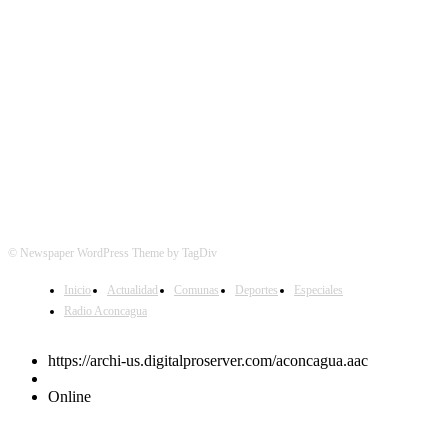
SÍGUENOS
© Newspaper WordPress Theme by TagDiv
Inicio
Actualidad
Comunas
Deportes
Especiales
Radio Aconcagua
https://archi-us.digitalproserver.com/aconcagua.aac
Online