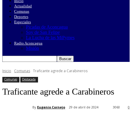
Inicio
Actualidad
Comunas
Deportes
Especiales
Picadas de Aconcagua
Soy de San Felipe
La Lucha de las MiPymes
Radio Aconcagua
Misión
Inicio
Comunas
Traficante agrede a Carabineros
Comunas
Destacada
Traficante agrede a Carabineros
By
Eugenio Cornejo
29 de abril de 2024
3060
0