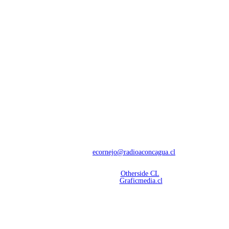
NOSOTROS
Con 60 años de trayectoria, somos líderes en transmisiones informativas y
deportivas.
Contáctanos:
ecornejo@radioaconcagua.cl
Copyright 2026 | Radio Aconcagua
Desarrollado por
Otherside CL
Mantención Web:
Graficmedia.cl