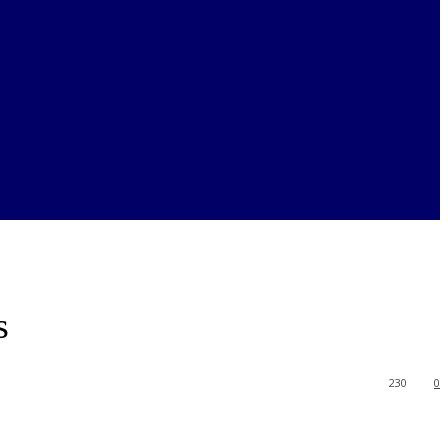
s
230
0