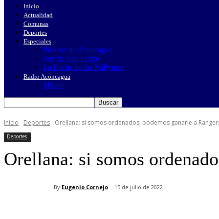
Inicio
Actualidad
Comunas
Deportes
Especiales
Picadas de Aconcagua
Soy de San Felipe
La Lucha de las MiPymes
Radio Aconcagua
Misión
Inicio
Deportes
Orellana: si somos ordenados, podemos ganarle a Ranger
Deportes
Orellana: si somos ordenad
By
Eugenio Cornejo
15 de julio de 2022
Cuota