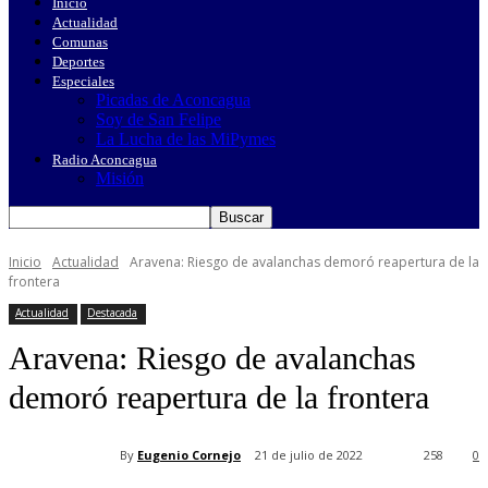
Inicio
Actualidad
Comunas
Deportes
Especiales
Picadas de Aconcagua
Soy de San Felipe
La Lucha de las MiPymes
Radio Aconcagua
Misión
Inicio
Actualidad
Aravena: Riesgo de avalanchas demoró reapertura de la
frontera
Actualidad
Destacada
Aravena: Riesgo de avalanchas
demoró reapertura de la frontera
By
Eugenio Cornejo
21 de julio de 2022
258
0