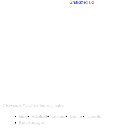
Mantención Web:
Graficmedia.cl
SÍGUENOS
© Newspaper WordPress Theme by TagDiv
Inicio
Actualidad
Comunas
Deportes
Especiales
Radio Aconcagua