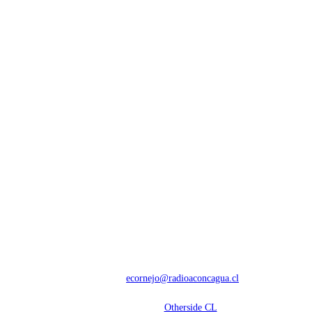
NOSOTROS
Con 60 años de trayectoria, somos líderes en transmisiones informativas y
deportivas.
Contáctanos:
ecornejo@radioaconcagua.cl
Copyright 2026 | Radio Aconcagua
Desarrollado por
Otherside CL