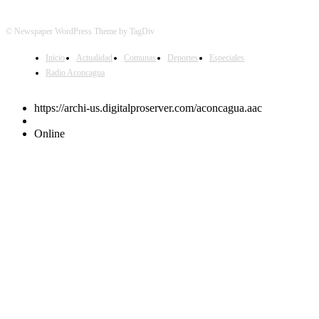
© Newspaper WordPress Theme by TagDiv
Inicio
Actualidad
Comunas
Deportes
Especiales
Radio Aconcagua
https://archi-us.digitalproserver.com/aconcagua.aac
Online