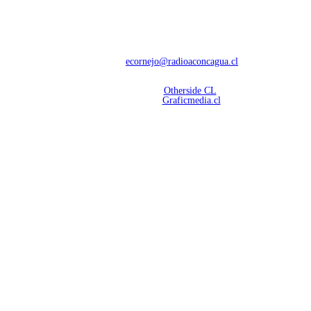
Con 60 años de trayectoria, somos líderes en transmisiones informativas y
deportivas.
Contáctanos:
ecornejo@radioaconcagua.cl
Copyright 2026 | Radio Aconcagua
Desarrollado por
Otherside CL
Mantención Web:
Graficmedia.cl
SÍGUENOS