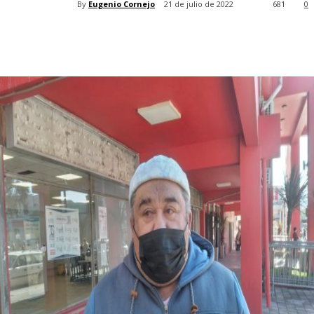
By
Eugenio Cornejo
21 de julio de 2022
681
0