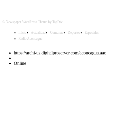
© Newspaper WordPress Theme by TagDiv
Inicio
Actualidad
Comunas
Deportes
Especiales
Radio Aconcagua
https://archi-us.digitalproserver.com/aconcagua.aac
Online