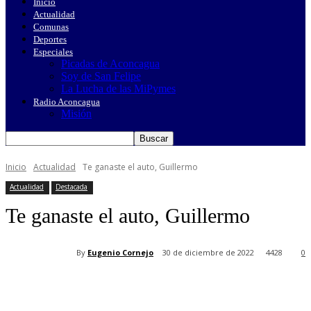
Inicio
Actualidad
Comunas
Deportes
Especiales
Picadas de Aconcagua
Soy de San Felipe
La Lucha de las MiPymes
Radio Aconcagua
Misión
Inicio
Actualidad
Te ganaste el auto, Guillermo
Actualidad
Destacada
Te ganaste el auto, Guillermo
By
Eugenio Cornejo
30 de diciembre de 2022
4428
0