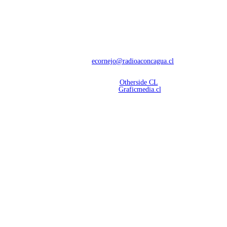
NOSOTROS
Con 60 años de trayectoria, somos líderes en transmisiones informativas y
deportivas.
Contáctanos:
ecornejo@radioaconcagua.cl
Copyright 2026 | Radio Aconcagua
Desarrollado por
Otherside CL
Mantención Web:
Graficmedia.cl
SÍGUENOS