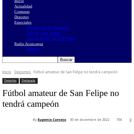
Inicio
Actualidad
Comunas
Deportes
Especiales
Picadas de Aconcagua
Soy de San Felipe
La Lucha de las MiPymes
Radio Aconcagua
Misión
Inicio
Deportes
Fútbol amateur de San Felipe no tendrá campeón
Deportes
Destacada
Fútbol amateur de San Felipe no
tendrá campeón
By
Eugenio Cornejo
30 de diciembre de 2022
754
0