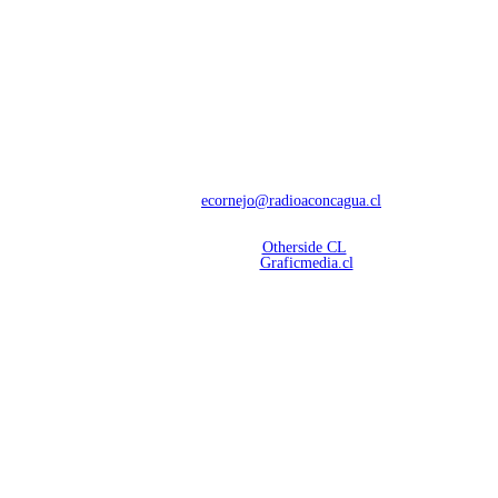
NOSOTROS
Con 60 años de trayectoria, somos líderes en transmisiones informativas y
deportivas.
Contáctanos:
ecornejo@radioaconcagua.cl
Copyright 2026 | Radio Aconcagua
Desarrollado por
Otherside CL
Mantención Web:
Graficmedia.cl
SÍGUENOS