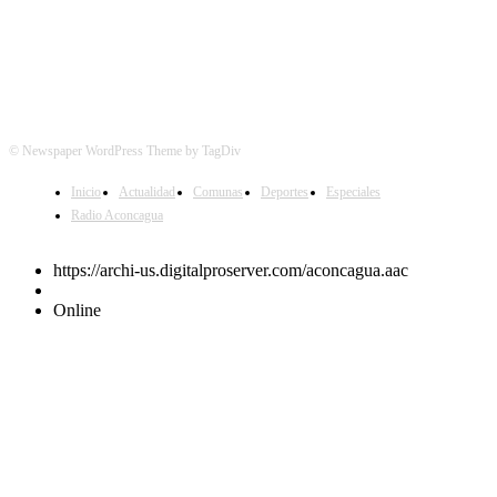
© Newspaper WordPress Theme by TagDiv
Inicio
Actualidad
Comunas
Deportes
Especiales
Radio Aconcagua
https://archi-us.digitalproserver.com/aconcagua.aac
Online