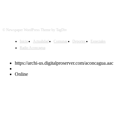
© Newspaper WordPress Theme by TagDiv
Inicio
Actualidad
Comunas
Deportes
Especiales
Radio Aconcagua
https://archi-us.digitalproserver.com/aconcagua.aac
Online