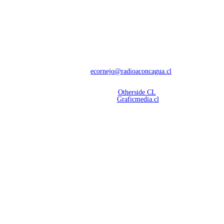
NOSOTROS
Con 60 años de trayectoria, somos líderes en transmisiones informativas y
deportivas.
Contáctanos:
ecornejo@radioaconcagua.cl
Copyright 2026 | Radio Aconcagua
Desarrollado por
Otherside CL
Mantención Web:
Graficmedia.cl
SÍGUENOS