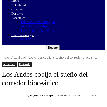
Inicio
Actualidad
Comunas
Deportes
Especiales
Picadas de Aconcagua
Soy de San Felipe
La Lucha de las MiPymes
Radio Aconcagua
Misión
Inicio
Actualidad
Los Andes cobija el sueño del corredor bioceánico
Actualidad
Destacada
Los Andes cobija el sueño del
corredor bioceánico
By
Eugenio Cornejo
27 de junio de 2026
2464
0