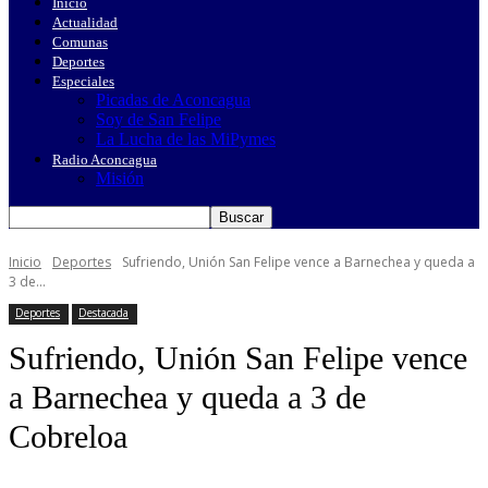
Inicio
Actualidad
Comunas
Deportes
Especiales
Picadas de Aconcagua
Soy de San Felipe
La Lucha de las MiPymes
Radio Aconcagua
Misión
Inicio
Deportes
Sufriendo, Unión San Felipe vence a Barnechea y queda a
3 de...
Deportes
Destacada
Sufriendo, Unión San Felipe vence
a Barnechea y queda a 3 de
Cobreloa