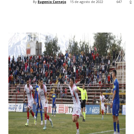
By
Eugenio Cornejo
15 de agosto de 2022
647
0