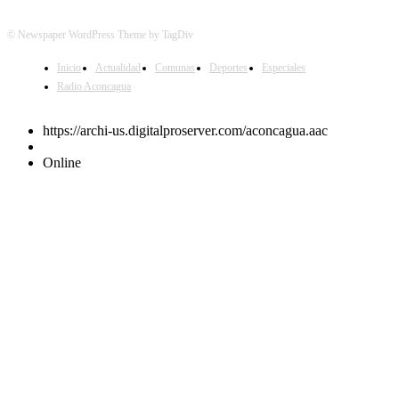
© Newspaper WordPress Theme by TagDiv
Inicio
Actualidad
Comunas
Deportes
Especiales
Radio Aconcagua
https://archi-us.digitalproserver.com/aconcagua.aac
Online