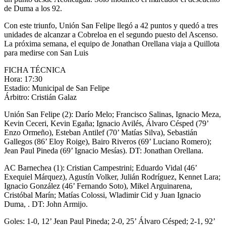
de Duma a los 92.
Con este triunfo, Unión San Felipe llegó a 42 puntos y quedó a tres
unidades de alcanzar a Cobreloa en el segundo puesto del Ascenso.
La próxima semana, el equipo de Jonathan Orellana viaja a Quillota
para medirse con San Luis
FICHA TÉCNICA
Hora: 17:30
Estadio: Municipal de San Felipe
Árbitro: Cristián Galaz
Unión San Felipe (2): Darío Melo; Francisco Salinas, Ignacio Meza,
Kevin Ceceri, Kevin Egaña; Ignacio Avilés, Álvaro Césped (79’
Enzo Ormeño), Esteban Antilef (70’ Matías Silva), Sebastián
Gallegos (86’ Eloy Roige), Bairo Riveros (69’ Luciano Romero);
Jean Paul Pineda (69’ Ignacio Mesías). DT: Jonathan Orellana.
AC Barnechea (1): Cristian Campestrini; Eduardo Vidal (46’
Exequiel Márquez), Agustín Volker, Julián Rodríguez, Kennet Lara;
Ignacio González (46’ Fernando Soto), Mikel Arguinarena,
Cristóbal Marín; Matías Colossi, Wladimir Cid y Juan Ignacio
Duma, . DT: John Armijo.
Goles: 1-0, 12’ Jean Paul Pineda; 2-0, 25’ Álvaro Césped; 2-1, 92’