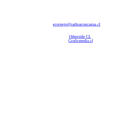
Con 60 años de trayectoria, somos líderes en transmisiones informativas y
deportivas.
Contáctanos:
ecornejo@radioaconcagua.cl
Copyright 2026 | Radio Aconcagua
Desarrollado por
Otherside CL
Mantención Web:
Graficmedia.cl
SÍGUENOS