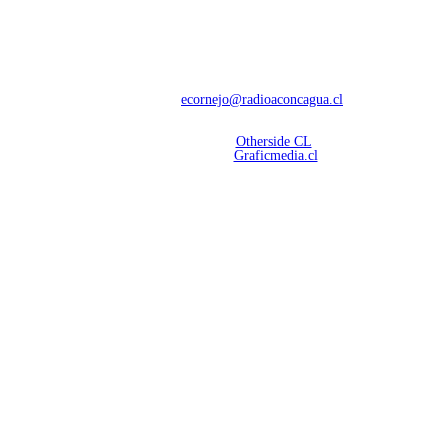
NOSOTROS
Con 60 años de trayectoria, somos líderes en transmisiones informativas y
deportivas.
Contáctanos:
ecornejo@radioaconcagua.cl
Copyright 2026 | Radio Aconcagua
Desarrollado por
Otherside CL
Mantención Web:
Graficmedia.cl
SÍGUENOS