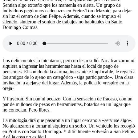
Sentían algo extraño que los mantenía en alerta. Un grupo de
individuos pegó unos cadenazos en Freire-Toro Mazote, para dejar
sin luz el centro de San Felipe. Además, cuando se impuso el
silencio, sintieron el sonido de trabajos no habituales en Santo
Domingo-Coimas.
Los delincuentes lo intentaron, pero no les resultó. No alcanzaron ni
siquiera a ingresar las herramientas hasta el local de pago de
pensiones. El sonido de la alarma, incesante e implacable, le regaló a
los amigos de lo ajeno un categórico «siga participando». Una clara
invitación a alejarse del lugar. Además, la policía le «respiró en la
oreja»
Y huyeron. Sin pan ni pedazo. Con la sensación de fracaso, con un
par de millones de pesos en herramientas, botados en un lugar que
no conocían. Pero libres.
La mitología dirá que pasaron a un lugar cercano a «servirse algo».
No alcanzaron a tomar ni siquiera un sorbo. Un vehículo los recogió
en Portus con Santo Domingo. Y difícilmente volverán a San Felipe.
Acá la cosa no es fácil.