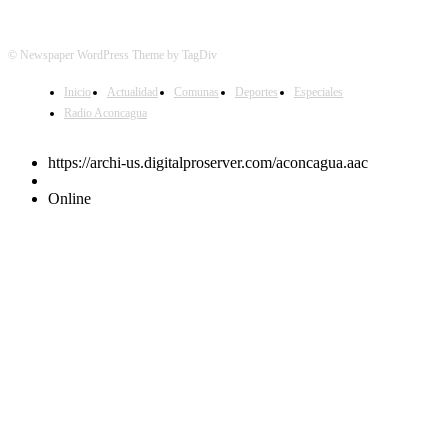
© Newspaper WordPress Theme by TagDiv
Inicio
Actualidad
Comunas
Deportes
Especiales
Radio Aconcagua
https://archi-us.digitalproserver.com/aconcagua.aac
Online