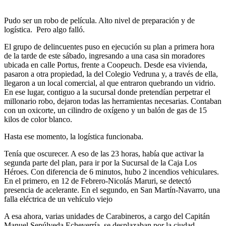
Pudo ser un robo de película. Alto nivel de preparación y de
logística. Pero algo falló.
El grupo de delincuentes puso en ejecución su plan a primera hora
de la tarde de este sábado, ingresando a una casa sin moradores
ubicada en calle Portus, frente a Coopeuch. Desde esa vivienda,
pasaron a otra propiedad, la del Colegio Vedruna y, a través de ella,
llegaron a un local comercial, al que entraron quebrando un vidrio.
En ese lugar, contiguo a la sucursal donde pretendían perpetrar el
millonario robo, dejaron todas las herramientas necesarias. Contaban
con un oxicorte, un cilindro de oxígeno y un balón de gas de 15
kilos de color blanco.
Hasta ese momento, la logística funcionaba.
Tenía que oscurecer. A eso de las 23 horas, había que activar la
segunda parte del plan, para ir por la Sucursal de la Caja Los
Héroes. Con diferencia de 6 minutos, hubo 2 incendios vehiculares.
En el primero, en 12 de Febrero-Nicolás Maruri, se detectó
presencia de acelerante. En el segundo, en San Martín-Navarro, una
falla eléctrica de un vehículo viejo
A esa ahora, varias unidades de Carabineros, a cargo del Capitán
Manuel Sepúlveda Echeverría, se desplazaban por la ciudad.