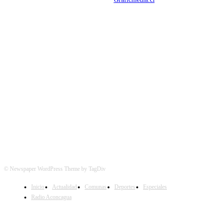
SÍGUENOS
© Newspaper WordPress Theme by TagDiv
Inicio
Actualidad
Comunas
Deportes
Especiales
Radio Aconcagua