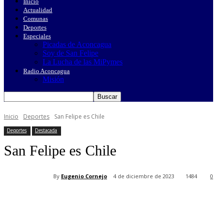
Inicio
Actualidad
Comunas
Deportes
Especiales
Picadas de Aconcagua
Soy de San Felipe
La Lucha de las MiPymes
Radio Aconcagua
Misión
Inicio
Deportes
San Felipe es Chile
Deportes
Destacada
San Felipe es Chile
By
Eugenio Cornejo
4 de diciembre de 2023
1484
0