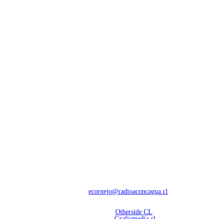
NOSOTROS
Con 60 años de trayectoria, somos líderes en transmisiones informativas y
deportivas.
Contáctanos:
ecornejo@radioaconcagua.cl
Copyright 2026 | Radio Aconcagua
Desarrollado por
Otherside CL
Mantención Web:
Graficmedia.cl