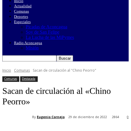
Inicio
Actualidad
Comunas
Deportes
Especiales
Picadas de Aconcagua
Soy de San Felipe
La Lucha de las MiPymes
Radio Aconcagua
Misión
Inicio
Comunas
Sacan de circulación al "Chino Peorro"
Comunas
Destacada
Sacan de circulación al «Chino
Peorro»
By
Eugenio Cornejo
29 de diciembre de 2022
2864
0