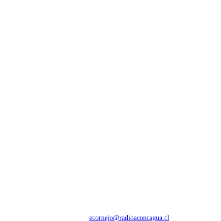
NOSOTROS
Con 60 años de trayectoria, somos líderes en transmisiones informativas y
deportivas.
Contáctanos:
ecornejo@radioaconcagua.cl