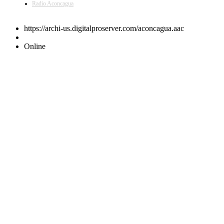
Radio Aconcagua
https://archi-us.digitalproserver.com/aconcagua.aac
Online