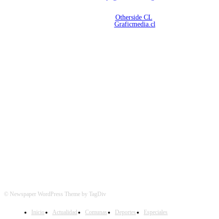
Copyright 2026 | Radio Aconcagua
Desarrollado por
Otherside CL
Mantención Web:
Graficmedia.cl
SÍGUENOS
© Newspaper WordPress Theme by TagDiv
Inicio
Actualidad
Comunas
Deportes
Especiales