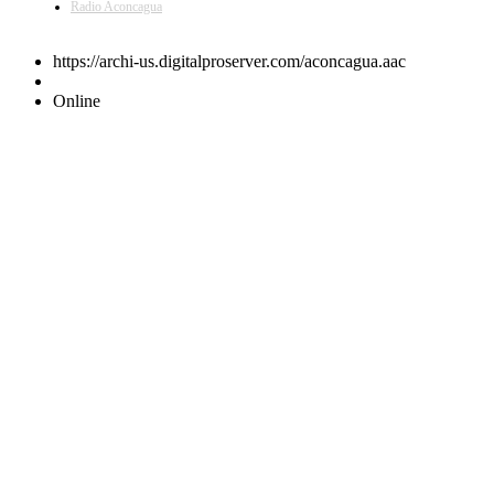
Radio Aconcagua
https://archi-us.digitalproserver.com/aconcagua.aac
Online