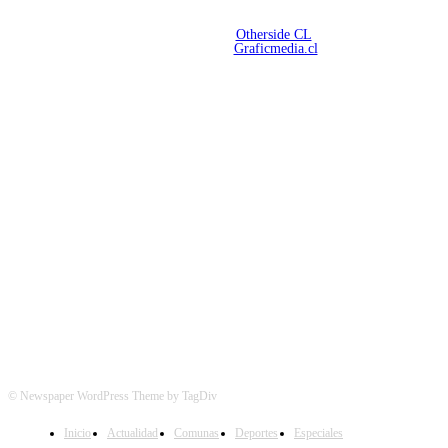
Copyright 2026 | Radio Aconcagua
Desarrollado por
Otherside CL
Mantención Web:
Graficmedia.cl
SÍGUENOS
© Newspaper WordPress Theme by TagDiv
Inicio
Actualidad
Comunas
Deportes
Especiales