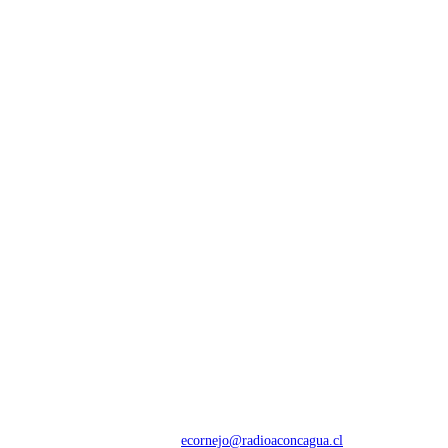
NOSOTROS
Con 60 años de trayectoria, somos líderes en transmisiones informativas y
deportivas.
Contáctanos:
ecornejo@radioaconcagua.cl