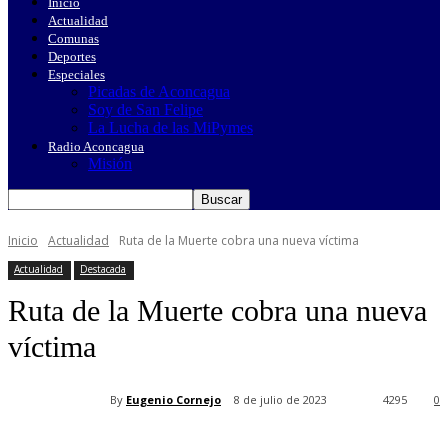
Inicio
Actualidad
Comunas
Deportes
Especiales
Picadas de Aconcagua
Soy de San Felipe
La Lucha de las MiPymes
Radio Aconcagua
Misión
Inicio
Actualidad
Ruta de la Muerte cobra una nueva víctima
Actualidad
Destacada
Ruta de la Muerte cobra una nueva
víctima
By
Eugenio Cornejo
8 de julio de 2023
4295
0