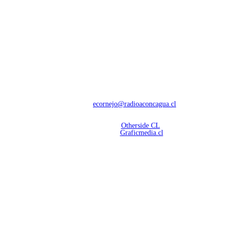
NOSOTROS
Con 60 años de trayectoria, somos líderes en transmisiones informativas y
deportivas.
Contáctanos:
ecornejo@radioaconcagua.cl
Copyright 2026 | Radio Aconcagua
Desarrollado por
Otherside CL
Mantención Web:
Graficmedia.cl
SÍGUENOS