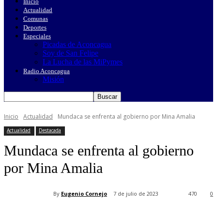
Inicio
Actualidad
Comunas
Deportes
Especiales
Picadas de Aconcagua
Soy de San Felipe
La Lucha de las MiPymes
Radio Aconcagua
Misión
Inicio
Actualidad
Mundaca se enfrenta al gobierno por Mina Amalia
Actualidad
Destacada
Mundaca se enfrenta al gobierno
por Mina Amalia
By
Eugenio Cornejo
7 de julio de 2023
470
0