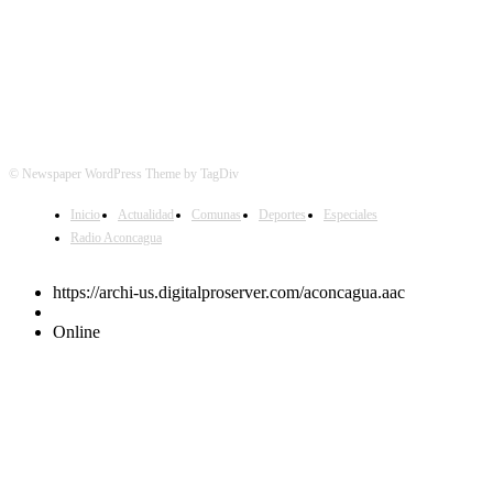
© Newspaper WordPress Theme by TagDiv
Inicio
Actualidad
Comunas
Deportes
Especiales
Radio Aconcagua
https://archi-us.digitalproserver.com/aconcagua.aac
Online