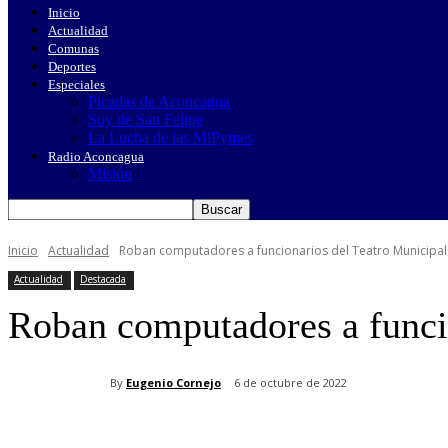
Inicio
Actualidad
Comunas
Deportes
Especiales
Picadas de Aconcagua
Soy de San Felipe
La Lucha de las MiPymes
Radio Aconcagua
Misión
Inicio
Actualidad
Roban computadores a funcionarios del Teatro Municipal 
Actualidad
Destacada
Roban computadores a funcio
By
Eugenio Cornejo
6 de octubre de 2022
Cuota