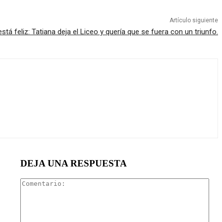
Artículo siguiente
stá feliz: Tatiana deja el Liceo y quería que se fuera con un triunfo.
DEJA UNA RESPUESTA
Com