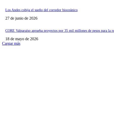
Los Andes cobija el sueño del corredor bioceánico
27 de junio de 2026
CORE Valparaíso aprueba proyectos por 35 mil millones de pesos para la r
18 de mayo de 2026
Cargar más