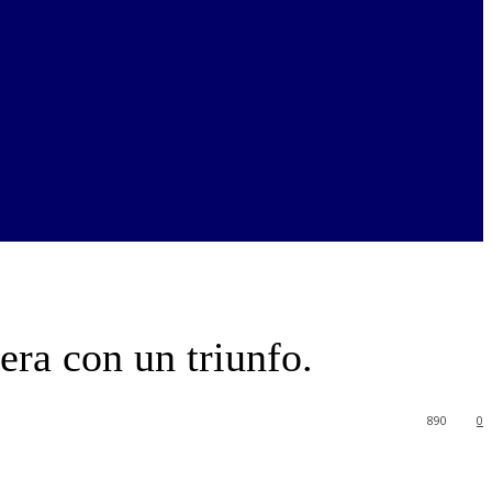
era con un triunfo.
890
0