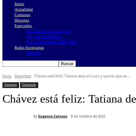
Inicio
Actualidad
Comunas
Deportes
Especiales
Picadas de Aconcagua
Soy de San Felipe
La Lucha de las MiPymes
Radio Aconcagua
Misión
Inicio
Deportes
Chávez está feliz: Tatiana deja el Liceo y quería que se...
Deportes
Destacada
Chávez está feliz: Tatiana de
By
Eugenio Cornejo
8 de octubre de 2022
Cuota