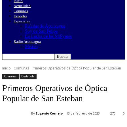
Inicio
Actualidad
Comunas
Deportes
Especiales
Picadas de Aconcagua
Soy de San Felipe
La Lucha de las MiPymes
Radio Aconcagua
Misión
Inicio
Comunas
Primeros Operativos de Óptica Popular de San Esteban
Comunas
Destacada
Primeros Operativos de Óptica
Popular de San Esteban
By
Eugenio Cornejo
13 de febrero de 2023
270
0