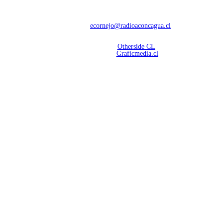
Con 60 años de trayectoria, somos líderes en transmisiones informativas y
deportivas.
Contáctanos:
ecornejo@radioaconcagua.cl
Copyright 2026 | Radio Aconcagua
Desarrollado por
Otherside CL
Mantención Web:
Graficmedia.cl
SÍGUENOS