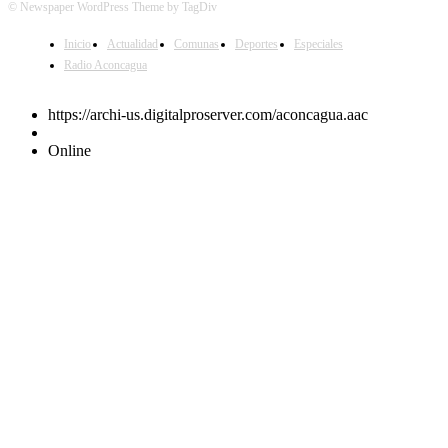
© Newspaper WordPress Theme by TagDiv
Inicio
Actualidad
Comunas
Deportes
Especiales
Radio Aconcagua
https://archi-us.digitalproserver.com/aconcagua.aac
Online