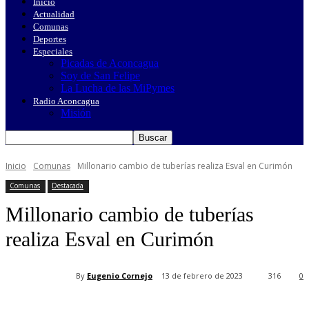
Inicio
Actualidad
Comunas
Deportes
Especiales
Picadas de Aconcagua
Soy de San Felipe
La Lucha de las MiPymes
Radio Aconcagua
Misión
Inicio
Comunas
Millonario cambio de tuberías realiza Esval en Curimón
Comunas
Destacada
Millonario cambio de tuberías
realiza Esval en Curimón
By
Eugenio Cornejo
13 de febrero de 2023
316
0