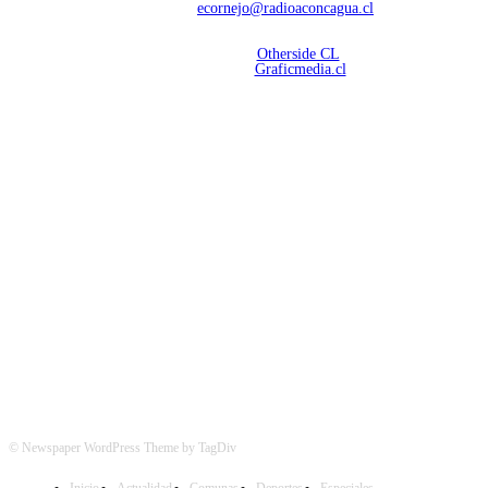
Contáctanos:
ecornejo@radioaconcagua.cl
Copyright 2026 | Radio Aconcagua
Desarrollado por
Otherside CL
Mantención Web:
Graficmedia.cl
SÍGUENOS
© Newspaper WordPress Theme by TagDiv