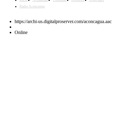
Inicio
Actualidad
Comunas
Deportes
Especiales
Radio Aconcagua
https://archi-us.digitalproserver.com/aconcagua.aac
Online