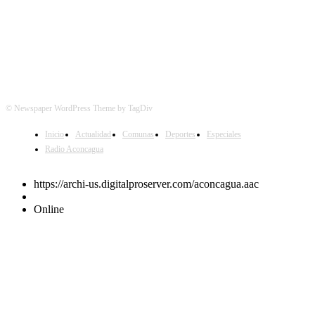
© Newspaper WordPress Theme by TagDiv
Inicio
Actualidad
Comunas
Deportes
Especiales
Radio Aconcagua
https://archi-us.digitalproserver.com/aconcagua.aac
Online