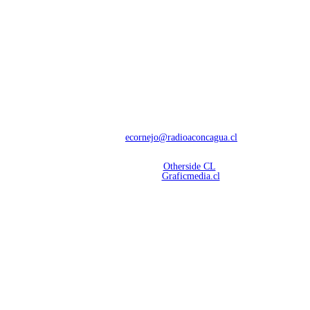
NOSOTROS
Con 60 años de trayectoria, somos líderes en transmisiones informativas y
deportivas.
Contáctanos:
ecornejo@radioaconcagua.cl
Copyright 2026 | Radio Aconcagua
Desarrollado por
Otherside CL
Mantención Web:
Graficmedia.cl
SÍGUENOS