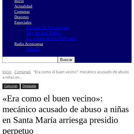
Inicio
Actualidad
Comunas
Deportes
Especiales
Picadas de Aconcagua
Soy de San Felipe
La Lucha de las MiPymes
Radio Aconcagua
Misión
Inicio
Comunas
"Era como el buen vecino": mecánico acusado de abuso
a niñas en...
Comunas
Destacada
«Era como el buen vecino»:
mecánico acusado de abuso a niñas
en Santa María arriesga presidio
perpetuo