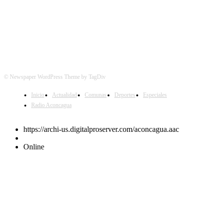
© Newspaper WordPress Theme by TagDiv
Inicio
Actualidad
Comunas
Deportes
Especiales
Radio Aconcagua
https://archi-us.digitalproserver.com/aconcagua.aac
Online