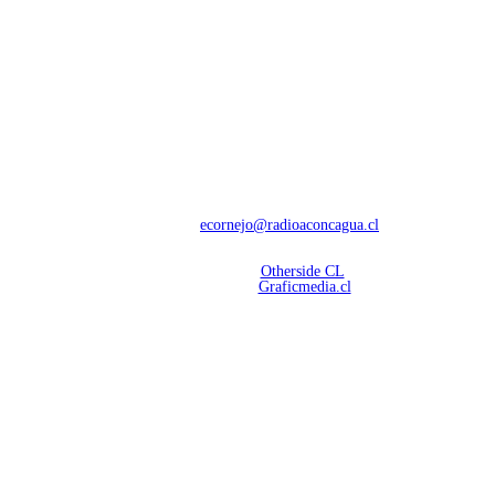
NOSOTROS
Con 60 años de trayectoria, somos líderes en transmisiones informativas y
deportivas.
Contáctanos:
ecornejo@radioaconcagua.cl
Copyright 2026 | Radio Aconcagua
Desarrollado por
Otherside CL
Mantención Web:
Graficmedia.cl
SÍGUENOS