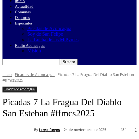
Inicio
Actualidad
Comunas
Deportes
Especiales
Picadas de Aconcagua
Soy de San Felipe
La Lucha de las MiPymes
Radio Aconcagua
Misión
Inicio
Picadas de Aconcagua
Picadas 7 La Fragua Del Diablo San Esteban
#ffmcs2025
Picadas de Aconcagua
Picadas 7 La Fragua Del Diablo
San Esteban #ffmcs2025
By
Jorge Reyes
24 de noviembre de 2025
184
0