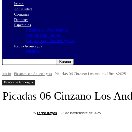
Inicio
Actualidad
Comunas
Deportes
Especiales
Picadas de Aconcagua
Soy de San Felipe
La Lucha de las MiPymes
Radio Aconcagua
Misión
Inicio
Picadas de Aconcagua
Picadas 06 Cinzano Los Andes #ffmcs2025
Picadas de Aconcagua
Picadas 06 Cinzano Los An
By
Jorge Reyes
22 de noviembre de 2025
Cuota