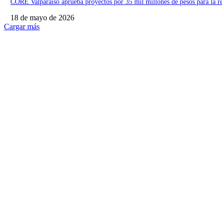
CORE Valparaíso aprueba proyectos por 35 mil millones de pesos para la r
18 de mayo de 2026
Cargar más