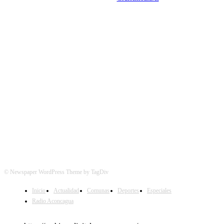
SÍGUENOS
© Newspaper WordPress Theme by TagDiv
Inicio
Actualidad
Comunas
Deportes
Especiales
Radio Aconcagua