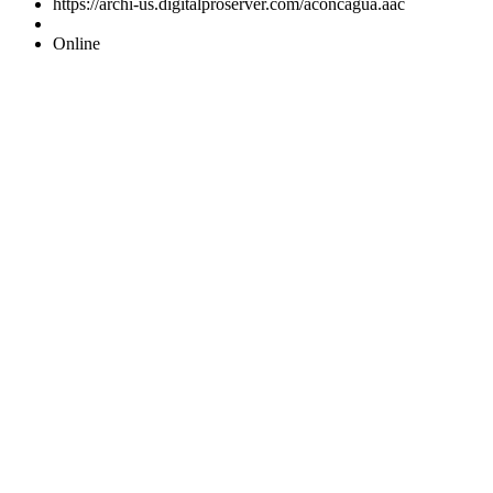
https://archi-us.digitalproserver.com/aconcagua.aac
Online