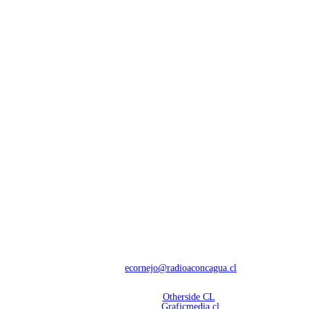
NOSOTROS
Con 60 años de trayectoria, somos líderes en transmisiones informativas y
deportivas.
Contáctanos:
ecornejo@radioaconcagua.cl
Copyright 2026 | Radio Aconcagua
Desarrollado por
Otherside CL
Mantención Web:
Graficmedia.cl