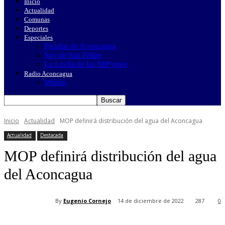
Inicio
Actualidad
Comunas
Deportes
Especiales
Picadas de Aconcagua
Soy de San Felipe
La Lucha de las MiPymes
Radio Aconcagua
Misión
Inicio
Actualidad
MOP definirá distribución del agua del Aconcagua
Actualidad
Destacada
MOP definirá distribución del agua
del Aconcagua
By
Eugenio Cornejo
14 de diciembre de 2022
287
0