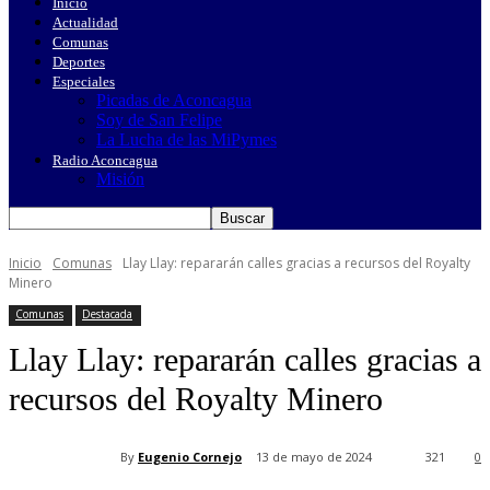
Inicio
Actualidad
Comunas
Deportes
Especiales
Picadas de Aconcagua
Soy de San Felipe
La Lucha de las MiPymes
Radio Aconcagua
Misión
Inicio
Comunas
Llay Llay: repararán calles gracias a recursos del Royalty
Minero
Comunas
Destacada
Llay Llay: repararán calles gracias a
recursos del Royalty Minero
By
Eugenio Cornejo
13 de mayo de 2024
321
0