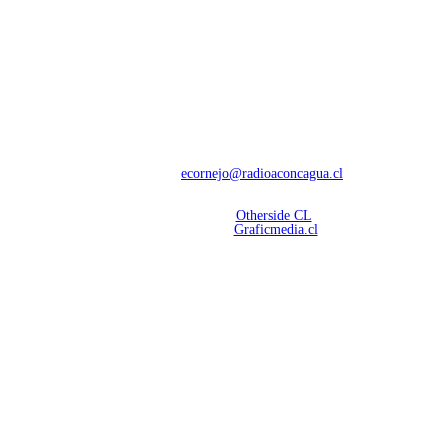
NOSOTROS
Con 60 años de trayectoria, somos líderes en transmisiones informativas y
deportivas.
Contáctanos:
ecornejo@radioaconcagua.cl
Copyright 2026 | Radio Aconcagua
Desarrollado por
Otherside CL
Mantención Web:
Graficmedia.cl
SÍGUENOS