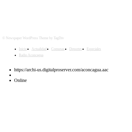
© Newspaper WordPress Theme by TagDiv
Inicio
Actualidad
Comunas
Deportes
Especiales
Radio Aconcagua
https://archi-us.digitalproserver.com/aconcagua.aac
Online