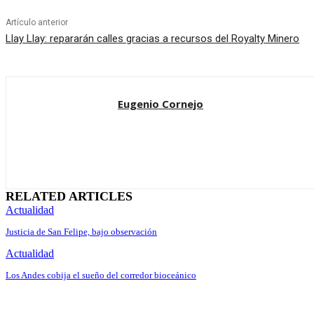
Artículo anterior
Llay Llay: repararán calles gracias a recursos del Royalty Minero
Eugenio Cornejo
RELATED ARTICLES
Actualidad
Justicia de San Felipe, bajo observación
Actualidad
Los Andes cobija el sueño del corredor bioceánico