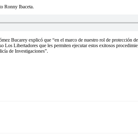
cto Ronny Ibaceta.
ez Bucarey explicó que “en el marco de nuestro rol de protección de l
aso Los Libertadores que les permiten ejecutar estos exitosos procedimien
licía de Investigaciones”.