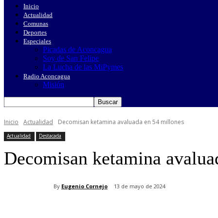
Inicio
Actualidad
Comunas
Deportes
Especiales
Picadas de Aconcagua
Soy de San Felipe
La Lucha de las MiPymes
Radio Aconcagua
Misión
Inicio
Actualidad
Decomisan ketamina avaluada en 54 millones
Actualidad
Destacada
Decomisan ketamina avaluad
By
Eugenio Cornejo
13 de mayo de 2024
Cuota