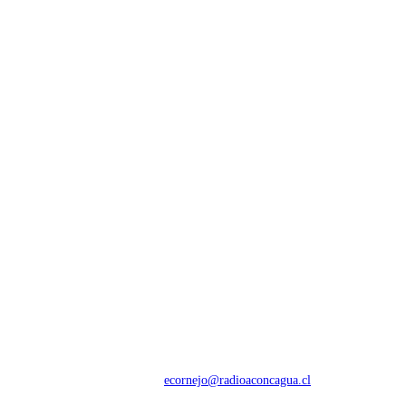
NOSOTROS
Con 60 años de trayectoria, somos líderes en transmisiones informativas y
deportivas.
Contáctanos:
ecornejo@radioaconcagua.cl
Copyright 2026 | Radio Aconcagua