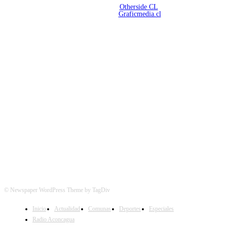
Desarrollado por
Otherside CL
Mantención Web:
Graficmedia.cl
SÍGUENOS
© Newspaper WordPress Theme by TagDiv
Inicio
Actualidad
Comunas
Deportes
Especiales
Radio Aconcagua