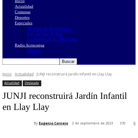
Inicio
Actualidad
Comunas
Deportes
Especiales
Picadas de Aconcagua
Soy de San Felipe
La Lucha de las MiPymes
Radio Aconcagua
Misión
Inicio
Actualidad
JUNJI reconstruirá Jardín Infantil en Llay Llay
Actualidad
Destacada
JUNJI reconstruirá Jardín Infantil
en Llay Llay
By
Eugenio Cornejo
2 de septiembre de 2023
370
0