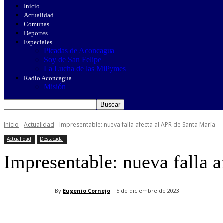
Inicio
Actualidad
Comunas
Deportes
Especiales
Picadas de Aconcagua
Soy de San Felipe
La Lucha de las MiPymes
Radio Aconcagua
Misión
Inicio
Actualidad
Impresentable: nueva falla afecta al APR de Santa María
Actualidad
Destacada
Impresentable: nueva falla 
By
Eugenio Cornejo
5 de diciembre de 2023
Cuota