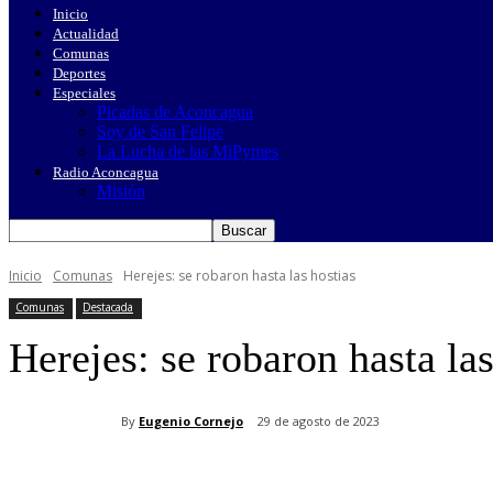
Inicio
Actualidad
Comunas
Deportes
Especiales
Picadas de Aconcagua
Soy de San Felipe
La Lucha de las MiPymes
Radio Aconcagua
Misión
Inicio
Comunas
Herejes: se robaron hasta las hostias
Comunas
Destacada
Herejes: se robaron hasta las
By
Eugenio Cornejo
29 de agosto de 2023
Cuota