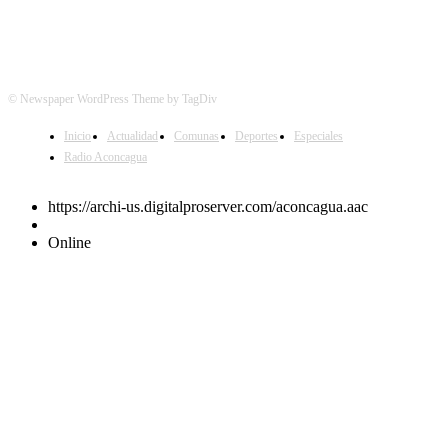
© Newspaper WordPress Theme by TagDiv
Inicio
Actualidad
Comunas
Deportes
Especiales
Radio Aconcagua
https://archi-us.digitalproserver.com/aconcagua.aac
Online