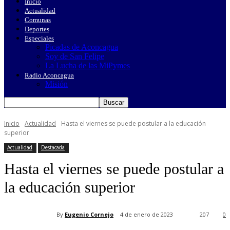
Inicio
Actualidad
Comunas
Deportes
Especiales
Picadas de Aconcagua
Soy de San Felipe
La Lucha de las MiPymes
Radio Aconcagua
Misión
Inicio
Actualidad
Hasta el viernes se puede postular a la educación
superior
Actualidad
Destacada
Hasta el viernes se puede postular a
la educación superior
By
Eugenio Cornejo
4 de enero de 2023
207
0