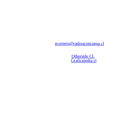
NOSOTROS
Con 60 años de trayectoria, somos líderes en transmisiones informativas y
deportivas.
Contáctanos:
ecornejo@radioaconcagua.cl
Copyright 2026 | Radio Aconcagua
Desarrollado por
Otherside CL
Mantención Web:
Graficmedia.cl
SÍGUENOS