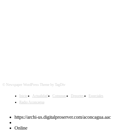
SÍGUENOS
© Newspaper WordPress Theme by TagDiv
Inicio
Actualidad
Comunas
Deportes
Especiales
Radio Aconcagua
https://archi-us.digitalproserver.com/aconcagua.aac
Online