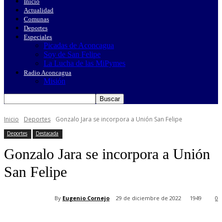
Inicio
Actualidad
Comunas
Deportes
Especiales
Picadas de Aconcagua
Soy de San Felipe
La Lucha de las MiPymes
Radio Aconcagua
Misión
Inicio
Deportes
Gonzalo Jara se incorpora a Unión San Felipe
Deportes
Destacada
Gonzalo Jara se incorpora a Unión
San Felipe
By
Eugenio Cornejo
29 de diciembre de 2022
1949
0