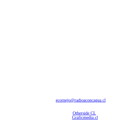
NOSOTROS
Con 60 años de trayectoria, somos líderes en transmisiones informativas y
deportivas.
Contáctanos:
ecornejo@radioaconcagua.cl
Copyright 2026 | Radio Aconcagua
Desarrollado por
Otherside CL
Mantención Web:
Graficmedia.cl