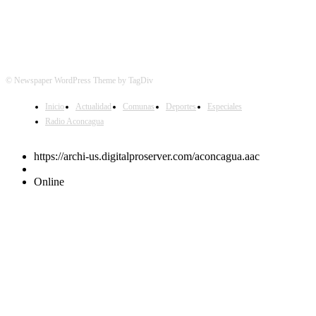
© Newspaper WordPress Theme by TagDiv
Inicio
Actualidad
Comunas
Deportes
Especiales
Radio Aconcagua
https://archi-us.digitalproserver.com/aconcagua.aac
Online