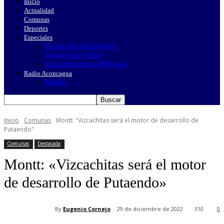
Inicio
Actualidad
Comunas
Deportes
Especiales
Picadas de Aconcagua
Soy de San Felipe
La Lucha de las MiPymes
Radio Aconcagua
Misión
Inicio
Comunas
Montt: "Vizcachitas será el motor de desarrollo de
Putaendo"
Comunas
Destacada
Montt: «Vizcachitas será el motor
de desarrollo de Putaendo»
By
Eugenio Cornejo
29 de diciembre de 2022
310
0