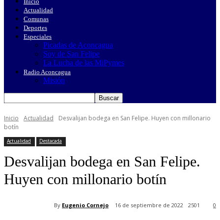
Inicio
Actualidad
Comunas
Deportes
Especiales
Picadas de Aconcagua
Soy de San Felipe
La Lucha de las MiPymes
Radio Aconcagua
Misión
Inicio
Actualidad
Desvalijan bodega en San Felipe. Huyen con millonario
botín
Actualidad
Destacada
Desvalijan bodega en San Felipe.
Huyen con millonario botín
By
Eugenio Cornejo
16 de septiembre de 2022
2501
0