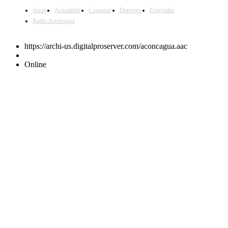
Inicio
Actualidad
Comunas
Deportes
Especiales
Radio Aconcagua
https://archi-us.digitalproserver.com/aconcagua.aac
Online