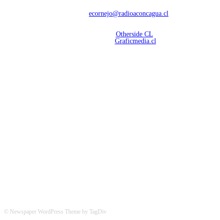
Contáctanos:
ecornejo@radioaconcagua.cl
Copyright 2026 | Radio Aconcagua
Desarrollado por
Otherside CL
Mantención Web:
Graficmedia.cl
SÍGUENOS
© Newspaper WordPress Theme by TagDiv