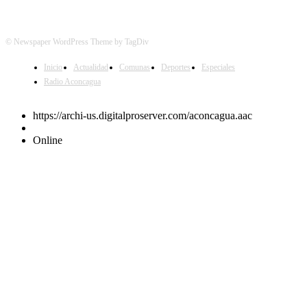
© Newspaper WordPress Theme by TagDiv
Inicio
Actualidad
Comunas
Deportes
Especiales
Radio Aconcagua
https://archi-us.digitalproserver.com/aconcagua.aac
Online