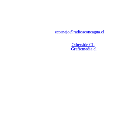
NOSOTROS
Con 60 años de trayectoria, somos líderes en transmisiones informativas y
deportivas.
Contáctanos:
ecornejo@radioaconcagua.cl
Copyright 2026 | Radio Aconcagua
Desarrollado por
Otherside CL
Mantención Web:
Graficmedia.cl
SÍGUENOS