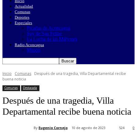
Inicio
Actualidad
Comunas
Deportes
Especiales
Picadas de Aconcagua
Soy de San Felipe
La Lucha de las MiPymes
Radio Aconcagua
Misión
Inicio
Comunas
Después de una tragedia, Villa Departamental recibe
buena noticia
Comunas
Destacada
Después de una tragedia, Villa
Departamental recibe buena noticia
By
Eugenio Cornejo
10 de agosto de 2023
524
0