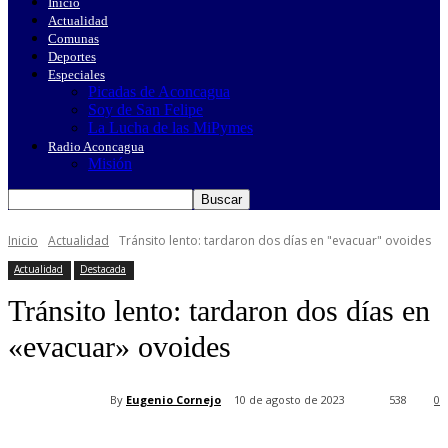
Inicio
Actualidad
Comunas
Deportes
Especiales
Picadas de Aconcagua
Soy de San Felipe
La Lucha de las MiPymes
Radio Aconcagua
Misión
Inicio
Actualidad
Tránsito lento: tardaron dos días en "evacuar" ovoides
Actualidad
Destacada
Tránsito lento: tardaron dos días en
«evacuar» ovoides
By
Eugenio Cornejo
10 de agosto de 2023
538
0