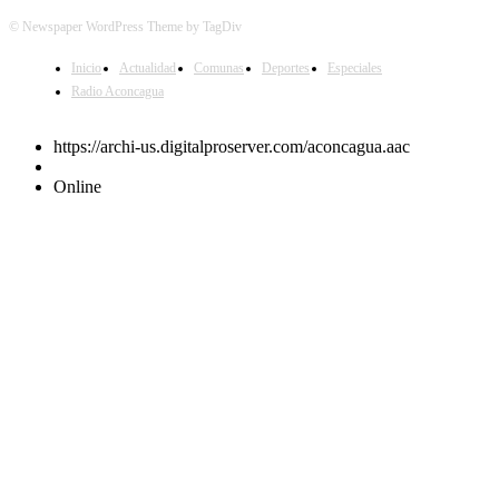
© Newspaper WordPress Theme by TagDiv
Inicio
Actualidad
Comunas
Deportes
Especiales
Radio Aconcagua
https://archi-us.digitalproserver.com/aconcagua.aac
Online