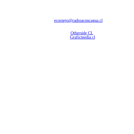
Con 60 años de trayectoria, somos líderes en transmisiones informativas y
deportivas.
Contáctanos:
ecornejo@radioaconcagua.cl
Copyright 2026 | Radio Aconcagua
Desarrollado por
Otherside CL
Mantención Web:
Graficmedia.cl
SÍGUENOS