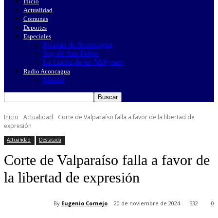
Inicio
Actualidad
Comunas
Deportes
Especiales
Picadas de Aconcagua
Soy de San Felipe
La Lucha de las MiPymes
Radio Aconcagua
Misión
Inicio
Actualidad
Corte de Valparaíso falla a favor de la libertad de
expresión
Actualidad
Destacada
Corte de Valparaíso falla a favor de
la libertad de expresión
By
Eugenio Cornejo
20 de noviembre de 2024
532
0