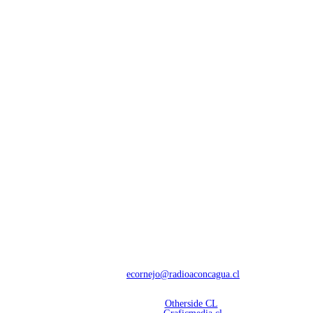
NOSOTROS
Con 60 años de trayectoria, somos líderes en transmisiones informativas y
deportivas.
Contáctanos:
ecornejo@radioaconcagua.cl
Copyright 2026 | Radio Aconcagua
Desarrollado por
Otherside CL