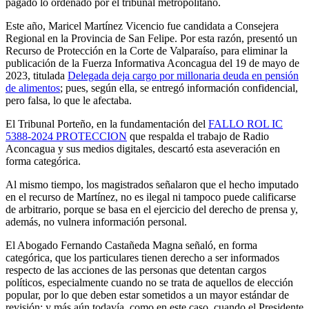
pagado lo ordenado por el tribunal metropolitano.
Este año, Maricel Martínez Vicencio fue candidata a Consejera
Regional en la Provincia de San Felipe. Por esta razón, presentó un
Recurso de Protección en la Corte de Valparaíso, para eliminar la
publicación de la Fuerza Informativa Aconcagua del 19 de mayo de
2023, titulada
Delegada deja cargo por millonaria deuda en pensión
de alimentos
; pues, según ella, se entregó información confidencial,
pero falsa, lo que le afectaba.
El Tribunal Porteño, en la fundamentación del
FALLO ROL IC
5388-2024 PROTECCION
que respalda el trabajo de Radio
Aconcagua y sus medios digitales, descartó esta aseveración en
forma categórica.
Al mismo tiempo, los magistrados señalaron que el hecho imputado
en el recurso de Martínez, no es ilegal ni tampoco puede calificarse
de arbitrario, porque se basa en el ejercicio del derecho de prensa y,
además, no vulnera información personal.
El Abogado Fernando Castañeda Magna señaló, en forma
categórica, que los particulares tienen derecho a ser informados
respecto de las acciones de las personas que detentan cargos
políticos, especialmente cuando no se trata de aquellos de elección
popular, por lo que deben estar sometidos a un mayor estándar de
revisión; y más aún todavía, como en este caso, cuando el Presidente