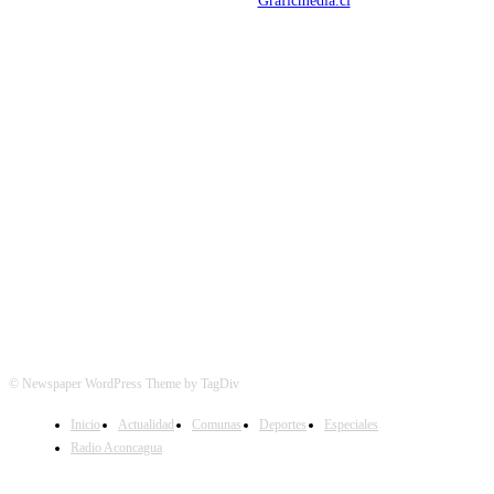
Mantención Web:
Graficmedia.cl
SÍGUENOS
© Newspaper WordPress Theme by TagDiv
Inicio
Actualidad
Comunas
Deportes
Especiales
Radio Aconcagua