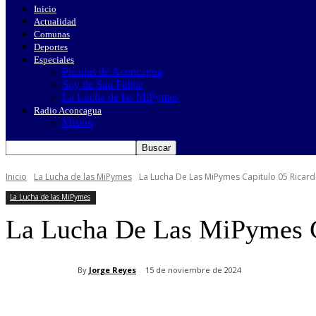
Inicio
Actualidad
Comunas
Deportes
Especiales
Picadas de Aconcagua
Soy de San Felipe
La Lucha de las MiPymes
Radio Aconcagua
Misión
Inicio
La Lucha de las MiPymes
La Lucha De Las MiPymes Capitulo 05 Ricar
La Lucha de las MiPymes
La Lucha De Las MiPymes C
By
Jorge Reyes
15 de noviembre de 2024
Cuota