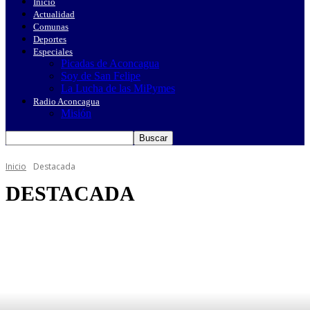
Inicio
Actualidad
Comunas
Deportes
Especiales
Picadas de Aconcagua
Soy de San Felipe
La Lucha de las MiPymes
Radio Aconcagua
Misión
Inicio
Destacada
DESTACADA