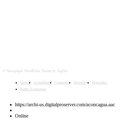
© Newspaper WordPress Theme by TagDiv
Inicio
Actualidad
Comunas
Deportes
Especiales
Radio Aconcagua
https://archi-us.digitalproserver.com/aconcagua.aac
Online