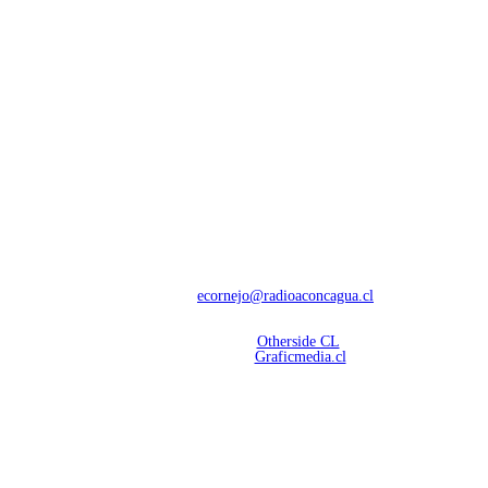
NOSOTROS
Con 60 años de trayectoria, somos líderes en transmisiones informativas y
deportivas.
Contáctanos:
ecornejo@radioaconcagua.cl
Copyright 2026 | Radio Aconcagua
Desarrollado por
Otherside CL
Mantención Web:
Graficmedia.cl
SÍGUENOS