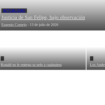
ACTUALIDAD
Justicia de San Felipe, bajo observación
Eugenio Cornejo
-
13 de julio de 2026
Ronald no le entrega su pelo a cualquiera
Los Andes