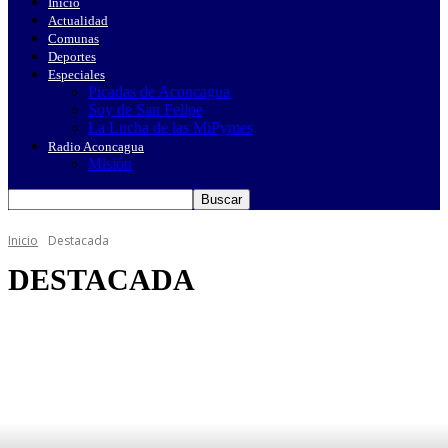
Inicio
Actualidad
Comunas
Deportes
Especiales
Picadas de Aconcagua
Soy de San Felipe
La Lucha de las MiPymes
Radio Aconcagua
Misión
Inicio
Destacada
DESTACADA