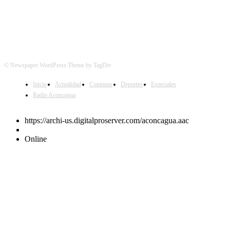
© Newspaper WordPress Theme by TagDiv
Inicio
Actualidad
Comunas
Deportes
Especiales
Radio Aconcagua
https://archi-us.digitalproserver.com/aconcagua.aac
Online