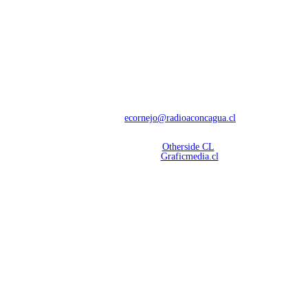
NOSOTROS
Con 60 años de trayectoria, somos líderes en transmisiones informativas y
deportivas.
Contáctanos:
ecornejo@radioaconcagua.cl
Copyright 2026 | Radio Aconcagua
Desarrollado por
Otherside CL
Mantención Web:
Graficmedia.cl
SÍGUENOS