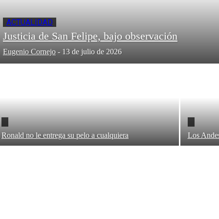
ACTUALIDAD
Justicia de San Felipe, bajo observación
Eugenio Cornejo
-
13 de julio de 2026
Ronald no le entrega su pelo a cualquiera
Los Andes