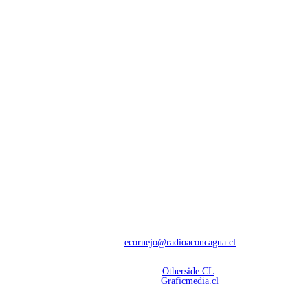
NOSOTROS
Con 60 años de trayectoria, somos líderes en transmisiones informativas y
deportivas.
Contáctanos:
ecornejo@radioaconcagua.cl
Copyright 2026 | Radio Aconcagua
Desarrollado por
Otherside CL
Mantención Web:
Graficmedia.cl