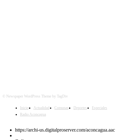
SÍGUENOS
© Newspaper WordPress Theme by TagDiv
Inicio
Actualidad
Comunas
Deportes
Especiales
Radio Aconcagua
https://archi-us.digitalproserver.com/aconcagua.aac