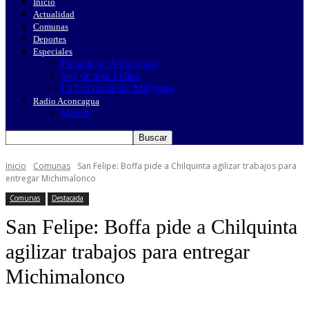
Inicio
Actualidad
Comunas
Deportes
Especiales
Picadas de Aconcagua
Soy de San Felipe
La Lucha de las MiPymes
Radio Aconcagua
Misión
Inicio
Comunas
San Felipe: Boffa pide a Chilquinta agilizar trabajos para
entregar Michimalonco
Comunas
Destacada
San Felipe: Boffa pide a Chilquinta
agilizar trabajos para entregar
Michimalonco