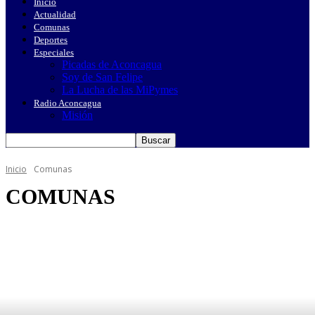
Inicio
Actualidad
Comunas
Deportes
Especiales
Picadas de Aconcagua
Soy de San Felipe
La Lucha de las MiPymes
Radio Aconcagua
Misión
Inicio
Comunas
COMUNAS