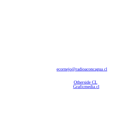
NOSOTROS
Con 60 años de trayectoria, somos líderes en transmisiones informativas y
deportivas.
Contáctanos:
ecornejo@radioaconcagua.cl
Copyright 2026 | Radio Aconcagua
Desarrollado por
Otherside CL
Mantención Web:
Graficmedia.cl
SÍGUENOS