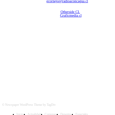
Contáctanos:
ecornejo@radioaconcagua.cl
Copyright 2026 | Radio Aconcagua
Desarrollado por
Otherside CL
Mantención Web:
Graficmedia.cl
SÍGUENOS
© Newspaper WordPress Theme by TagDiv
Inicio
Actualidad
Comunas
Deportes
Especiales