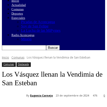
Inicio
Actualidad
Comunas
Deportes
Especiales
Picadas de Aconcagua
Soy de San Felipe
La Lucha de las MiPymes
Radio Aconcagua
Misión
Inicio
Comunas
Los Vásquez llenan la Vendimia de San Esteban
Comunas
Destacada
Los Vásquez llenan la Vendimia de
San Esteban
By
Eugenio Cornejo
23 de septiembre de 2024
476
0